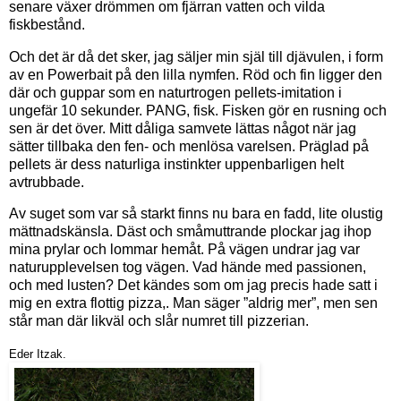
senare växer drömmen om fjärran vatten och vilda
fiskbestånd.
Och det är då det sker, jag säljer min själ till djävulen, i form
av en Powerbait på den lilla nymfen. Röd och fin ligger den
där och guppar som en naturtrogen pellets-imitation i
ungefär 10 sekunder. PANG, fisk. Fisken gör en rusning och
sen är det över. Mitt dåliga samvete lättas något när jag
sätter tillbaka den fen- och menlösa varelsen. Präglad på
pellets är dess naturliga instinkter uppenbarligen helt
avtrubbade.
Av suget som var så starkt finns nu bara en fadd, lite olustig
mättnadskänsla. Däst och småmuttrande plockar jag ihop
mina prylar och lommar hemåt. På vägen undrar jag var
naturupplevelsen tog vägen. Vad hände med passionen,
och med lusten? Det kändes som om jag precis hade satt i
mig en extra flottig pizza,. Man säger ”aldrig mer”, men sen
står man där likväl och slår numret till pizzerian.
Eder Itzak.