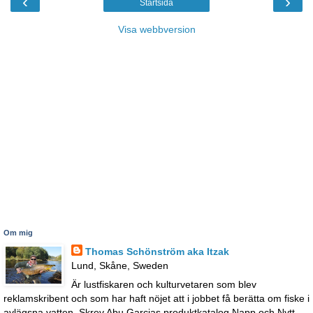
‹
›
Startsida
Visa webbversion
Om mig
Thomas Schönström aka Itzak
Lund, Skåne, Sweden
Är lustfiskaren och kulturvetaren som blev
reklamskribent och som har haft nöjet att i jobbet få berätta om fiske i
avlägsna vatten. Skrev Abu Garcias produktkatalog Napp och Nytt