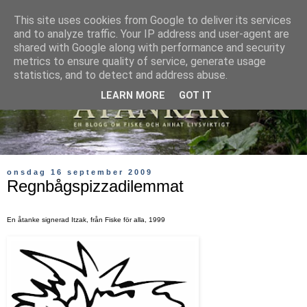
This site uses cookies from Google to deliver its services
and to analyze traffic. Your IP address and user-agent are
shared with Google along with performance and security
metrics to ensure quality of service, generate usage
statistics, and to detect and address abuse.
LEARN MORE
GOT IT
onsdag 16 september 2009
Regnbågspizzadilemmat
En åtanke signerad Itzak, f
rån Fiske för alla, 1999