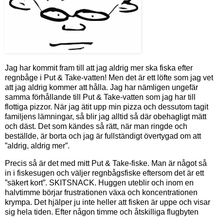
Jag har kommit fram till att jag aldrig mer ska fiska efter
regnbåge i Put & Take-vatten! Men det är ett löfte som jag vet
att jag aldrig kommer att hålla. Jag har nämligen ungefär
samma förhållande till Put & Take-vatten som jag har till
flottiga pizzor. När jag ätit upp min pizza och dessutom tagit
familjens lämningar, så blir jag alltid så där obehagligt mätt
och däst. Det som kändes så rätt, när man ringde och
beställde, är borta och jag är fullständigt övertygad om att
”aldrig, aldrig mer”.
Precis så är det med mitt Put & Take-fiske. Man är något så
in i fiskesugen och väljer regnbågsfiske eftersom det är ett
”säkert kort”. SKITSNACK. Huggen uteblir och inom en
halvtimme börjar frustrationen växa och koncentrationen
krympa. Det hjälper ju inte heller att fisken är uppe och visar
sig hela tiden. Efter någon timme och åtskilliga flugbyten