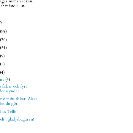
agar mitt i veckan.
t måste ju ut...
iv
(98)
(70)
(54)
(9)
(1)
(4)
ars
(4)
 fiskar och fyra
dödssynder.
 det du älskar. Älska
det du gör!
l us Tellis!
lt i glädjebägaren!