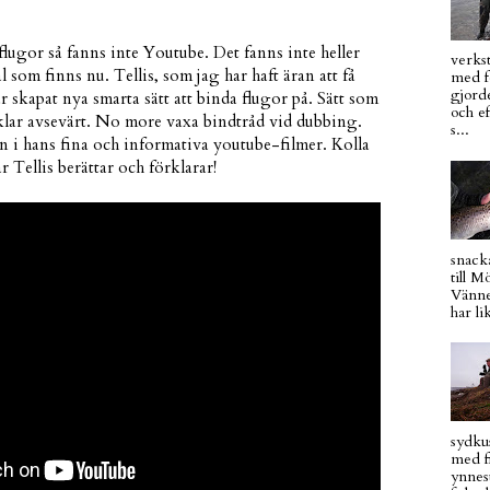
lugor så fanns inte Youtube. Det fanns inte heller
verkst
l som finns nu. Tellis, som jag har haft äran att få
med fo
gjord
ar skapat nya smarta sätt att binda flugor på. Sätt som
och ef
lar avsevärt. No more vaxa bindtråd vid dubbing.
s...
an i hans fina och informativa youtube-filmer. Kolla
r Tellis berättar och förklarar!
snacka
till 
Vänne
har li
sydku
med f
ynnest