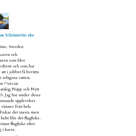
as Schönström aka
kåne, Sweden
skaren och
taren som blev
ribent och som har
 att i jobbet få berätta
i avlägsna vatten.
u Garcias
atalog Napp och Nytt
3. Jag har under dessa
pännande upplevelser
 vänner från hela
 Fiskar det mesta men
helst blir det flugfiske.
ämst flugfiske efter
 i havet.