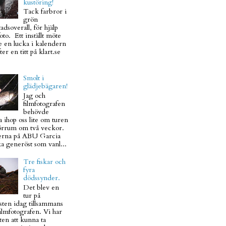
kustöring!
Tack farbror i
grön
adsoverall, för hjälp
to. Ett inställt möte
e en lucka i kalendern
ter en titt på klart.se
Smolt i
glädjebägaren!
Jag och
filmfotografen
behövde
 ihop oss lite om turen
Mörrum om två veckor.
rna på ABU Garcia
ka generöst som vanl...
Tre fiskar och
fyra
dödssynder.
Det blev en
tur på
sten idag tillsammans
ilmfotografen. Vi har
en att kunna ta