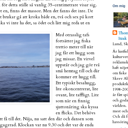
för detta ställe så vanlig 35-centimetrare visar sig.
Om mig
t en, finns det massor. Men det fanns det inte. De
t brukar gå att kroka både en, två och sex på kort
ka vi inte ha det, sa ödet och lätt mig reda ut en
Thom
Med otrasslig tafs
Itzak
fortsätter jag fiska
Lund, S
trettio meter till när
Är lustfi
jag får ett hugg som
kulturve
jag missar. En virvel
reklamsk
uppstår och jag gör två
haft nöjet
små hemtag till och där
om fiske 
kommer ett hugg till.
Skrev Ab
Ett typiskt besahugg,
produktk
lite okoncentrerat, lite
1998-200
ovant, lite taffligt. Lite
år fått s
och goda
som när en finnig
världen.
sjuttonåring ska kyssa
mest och 
en flicka. Det behövs
Och då fr
tt få till det. Nåja, nu satt den där och dansen som
havsöring
ngagerad. Klockan var nu 9.30 och det var de enda