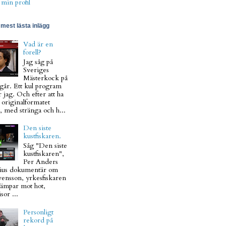
 min profil
mest lästa inlägg
Vad är en
forell?
Jag såg på
Sveriges
Mästerkock på
går. Ett kul program
 jag. Och efter att ha
t originalformatet
, med stränga och h...
Den siste
kustfiskaren.
Såg "Den siste
kustfiskaren",
Per Anders
ius dokumentär om
vensson, yrkesfiskaren
ämpar mot hot,
sor ...
Personligt
rekord på