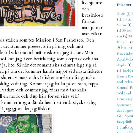
livsnjutare
Etiketter
och
31 cm
(1)
kvasifiloso
50 cm
(1)
f älskar
55 cm
(1)
man ju när
(1)
59 cm
man råkar
cm
(2)
74
la ställen som tex Mission i San Francisco. Och
85 cm
(1
tt det stämmer preeeecis in på mig och mitt
Abu-st
de till sakerna och människorna jag älskar. Men
Fiskevårdsa
sof kan jag även betitla mig som skeptisk och anal
April Vok
a, lite. Så när det romantiska skimret lagt sig så
Apples
(1)
ra på om det kommer hända något vid nästa fisketur.
(1)
Backya
Barrett Poo
 slutet av mars och vårfisket innebär ofta ganska
and relea
sklig vadning. Kommer jag halka på en sten, tappa
Central Fi
lda vadare och kommer jag föras med åns kalla
Wiklund
l en mörk och djup håla för en sista vila?
Commonty
 kommer nog anlända hem i ett enda stycke salig
Sportsman
då jag gjort det jag älskar.
dubbingtek
GE Sport
fiskepolitik
Filmfoto