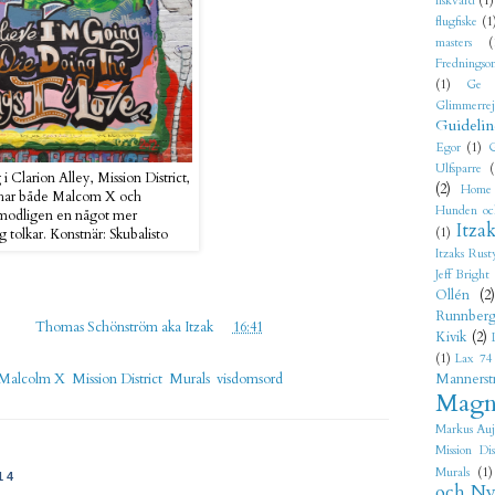
fiskvård
(1)
flugfiske
(1
masters
(
Fredningso
(1)
Ge 
Glimmerre
Guidelin
Egor
(1)
G
Ulfsparre
(
 Clarion Alley, Mission District,
(2)
Home
 har både Malcom X och
Hunden oc
rmodligen en något mer
Itza
(1)
g tolkar. Konstnär: Skubalisto
Itzaks Rust
Jeff Bright
Ollén
(2)
Runnber
gd av
Thomas Schönström aka Itzak
kl.
16:41
Kivik
(2)
(1)
Lax 74
Mannerst
Malcolm X
,
Mission District
,
Murals
,
visdomsord
Magn
Markus Auj
Mission Dis
Murals
(1)
14
och Ny