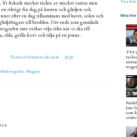
Visa hela
. Vi fiskade mycket täckte av mycket vatten men
 en riktigt fin dag på kusten och glädjen och
 känner efter en dag tillsammans med havet, solen och
Mina fem 
glädjebägare till bredden. Det enda som grumlade
tografen inte verkar vilja tälta när vi ska till
a, elda, grilla korv och tälja på en pinne.
TV4 i
tycker
gd av
Thomas Schönström aka Itzak
kl.
18:49
starta
troget
Filmfotografen
,
Magnus
Rudel
Jim S
som k
orättvi
014