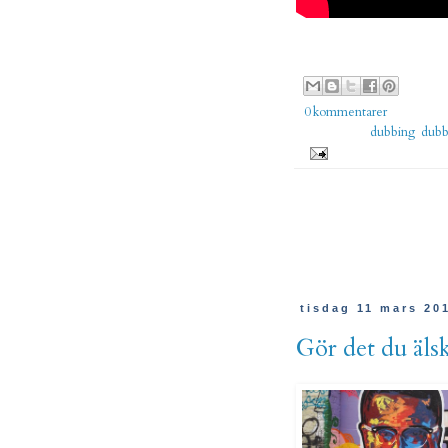
Uppla
0 kommentarer
Etiketter:
dubbing
,
dubb
tisdag 11 mars 20
Gör det du älsk