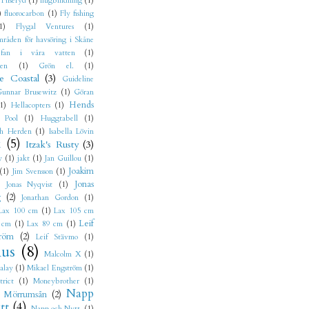
Fliseryd
(1)
flugbindning
(1)
)
fluorocarbon
(1)
Fly fishing
1)
Flygal Ventures
(1)
mråden för havsöring i Skåne
fan i våra vatten
(1)
jen
(1)
Grön el.
(1)
e Coastal
(3)
Guideline
unnar Brusewitz
(1)
Göran
Hends
1)
Hellacopters
(1)
 Pool
(1)
Huggtabell
(1)
h Herden
(1)
Isabella Lövin
k
(5)
Itzak's Rusty
(3)
y
(1)
jakt
(1)
Jan Guillou
(1)
Joakim
(1)
Jim Svensson
(1)
Jonas
Jonas Nyqvist
(1)
g
(2)
Jonathan Gordon
(1)
Lax 100 cm
(1)
Lax 105 cm
Leif
 cm
(1)
Lax 89 cm
(1)
röm
(2)
Leif Stävmo
(1)
us
(8)
Malcolm X
(1)
alay
(1)
Mikael Engström
(1)
trict
(1)
Moneybrother
(1)
Napp
Mörrumsån
(2)
tt
(4)
Napp och Nytt.
(1)