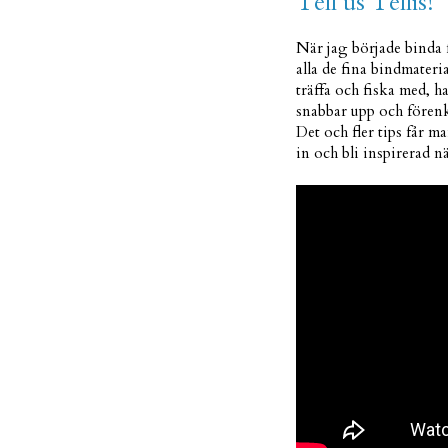
Tell us Tellis!
När jag började binda f
alla de fina bindmateria
träffa och fiska med, h
snabbar upp och förenk
Det och fler tips får m
in och bli inspirerad nä