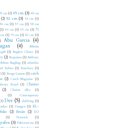
45 cm
(3)
35 cm
(1)
48 cm
52 cm
(3)
(2)
54 cm
(1)
56 cm
(1)
57 cm
(1)
58 cm
71
(1)
60 cm
(1)
65 cm
(1)
 cm
(1)
75 cm
(1)
82 cm
(1)
Abu Garcia
(4)
)
ugan
(4)
Allmän
vgift
(1)
Anglers Choice
(1)
ey
(2)
Arapaima
(1)
Ashbury
Atkins Angling
(1)
atlantlax
rd Babies
(1)
Banchory
(1)
catch
l
(1)
Bengt Larsson
(1)
se
(2)
Catch Magazine
(1)
Christer
sheries Board
(1)
(2)
Clarion alley
(1)
(1)
Contemporary
Dee
(5)
(1)
dubbing
(1)
EL-
niker
(1)
Dungen
(1)
fiske
(2)
Emån
(2)
EU
(1)
Fenwick
(1)
grafen
(3)
Fiskeresor.nu
(1)