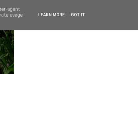
user-agent
erate usage
LEARN MORE
GOT IT