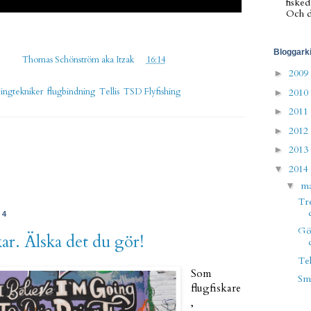
fisked
Och de
Bloggark
gd av
Thomas Schönström aka Itzak
kl.
16:14
2009
►
2010
ingtekniker
,
flugbindning
,
Tellis
,
TSD Flyfishing
►
2011
►
2012
►
2013
►
2014
▼
m
▼
Tre
14
Gör
ar. Älska det du gör!
Tel
Som
Smo
flugfiskare
,