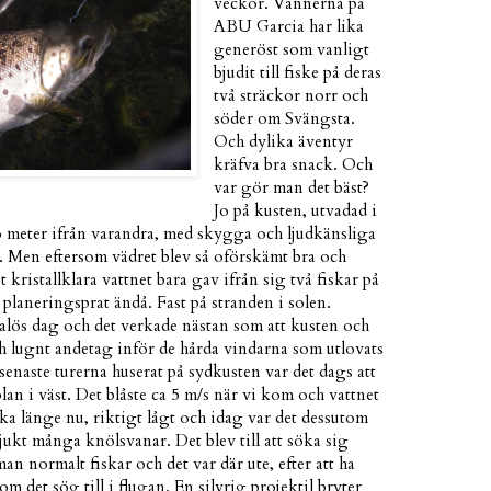
veckor. Vännerna på
ABU Garcia har lika
generöst som vanligt
bjudit till fiske på deras
två sträckor norr och
söder om Svängsta.
Och dylika äventyr
kräfva bra snack. Och
var gör man det bäst?
Jo på kusten, utvadad i
o meter ifrån varandra, med skygga och ljudkänsliga
. Men eftersom vädret blev så oförskämt bra och
kristallklara vattnet bara gav ifrån sig två fiskar på
 planeringsprat ändå. Fast på stranden i solen.
ös dag och det verkade nästan som att kusten och
ch lugnt andetag inför de hårda vindarna som utlovats
e senaste turerna huserat på sydkusten var det dags att
n i väst. Det blåste ca 5 m/s när vi kom och vattnet
ka länge nu, riktigt lågt och idag var det dessutom
 sjukt många knölsvanar. Det blev till att söka sig
man normalt fiskar och det var där ute, efter att ha
om det sög till i flugan. En silvrig projektil bryter