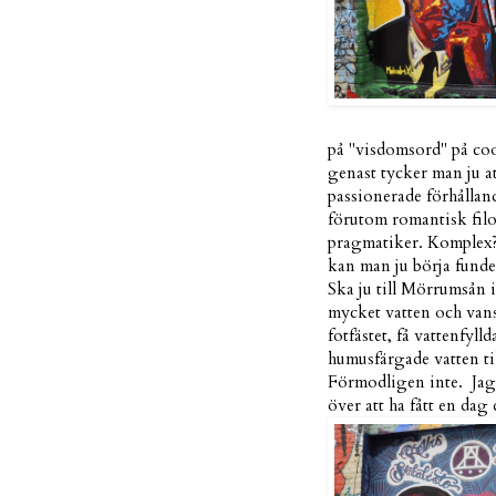
på "visdomsord" på coo
genast tycker man ju a
passionerade förhållan
förutom romantisk filo
pragmatiker. Komplex? J
kan man ju börja funde
Ska ju till Mörrumsån i
mycket vatten och van
fotfästet, få vattenfyl
humusfärgade vatten til
Förmodligen inte. Jag
över att ha fått en dag 