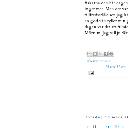
fiskarna den här dagen
inget mer. Men det var
tillfredsställelsen jag
en god vän fyller min 
dagen var det att filmfo
Mörrum. Jag vill ju tält
Uppla
0 kommentarer
Etiketter:
35 cm
,
52 cm
,
torsdag 13 mars 2