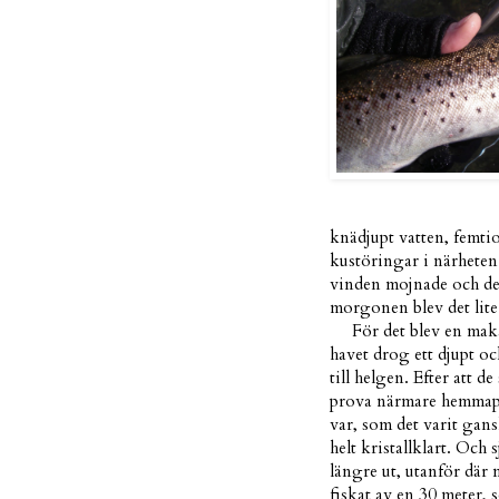
knädjupt vatten, femti
kustöringar i närheten
vinden mojnade och det 
morgonen blev det lite
För det blev en makal
havet drog ett djupt o
till helgen. Efter att d
prova närmare hemmapla
var, som det varit gans
helt kristallklart. Och
längre ut, utanför där 
fiskat av en 30 meter, s