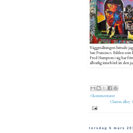
Väggmålningen hittade jag i
San Francisco. Bilden som
Fred Hampton i sig har fö
allvarlig innebörd än den ja
Uppla
0 kommentarer
Etiketter:
Clarion alley
,
torsdag 6 mars 20