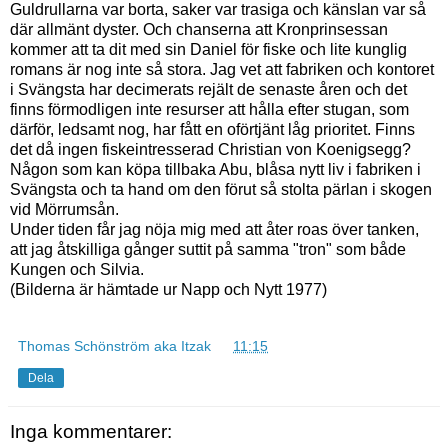
Guldrullarna var borta, saker var trasiga och känslan var så
där allmänt dyster. Och chanserna att Kronprinsessan
kommer att ta dit med sin Daniel för fiske och lite kunglig
romans är nog inte så stora. Jag vet att fabriken och kontoret
i Svängsta har decimerats rejält de senaste åren och det
finns förmodligen inte resurser att hålla efter stugan, som
därför, ledsamt nog, har fått en oförtjänt låg prioritet. Finns
det då ingen fiskeintresserad Christian von Koenigsegg?
Någon som kan köpa tillbaka Abu, blåsa nytt liv i fabriken i
Svängsta och ta hand om den förut så stolta pärlan i skogen
vid Mörrumsån.
Under tiden får jag nöja mig med att åter roas över tanken,
att jag åtskilliga gånger suttit på samma "tron" som både
Kungen och Silvia.
(Bilderna är hämtade ur Napp och Nytt 1977)
Thomas Schönström aka Itzak
kl.
11:15
Dela
Inga kommentarer: