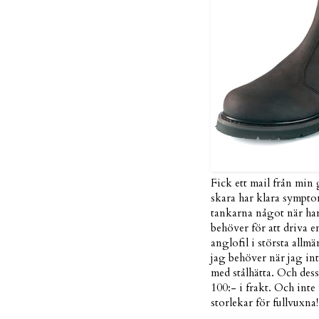
Fick ett mail från mi
skara har klara sympt
tankarna något när han 
behöver för att driva en
anglofil i största allm
jag behöver när jag in
med stålhätta. Och dess
100:- i frakt. Och int
storlekar för fullvuxna!