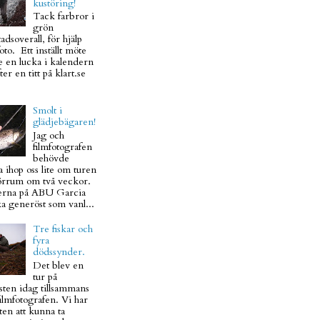
kustöring!
Tack farbror i
grön
adsoverall, för hjälp
to. Ett inställt möte
e en lucka i kalendern
ter en titt på klart.se
Smolt i
glädjebägaren!
Jag och
filmfotografen
behövde
 ihop oss lite om turen
Mörrum om två veckor.
rna på ABU Garcia
ka generöst som vanl...
Tre fiskar och
fyra
dödssynder.
Det blev en
tur på
sten idag tillsammans
ilmfotografen. Vi har
en att kunna ta