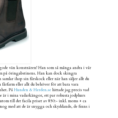
n gode vän konstnären! Han som så många andra i vår
om på öringabstinens. Han kan dock skingra
samlar ihop sin fårskock eller när han säljer allt du
 fårfarm eller allt du behöver för att bara vara
änhet. På
Hunden & Herden.se
hittade jag precis vad
te är i mina vadarkängor, ett par robusta jodphurs
utom till det facila priset av 850:- inkl. moms + ca
e nog med att de är snygga och skyddande, de finns i