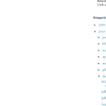
fisked
Och de
Bloggark
2009
►
2010
▼
ja
►
fe
►
m
►
ap
►
m
►
ju
►
d
▼
Näm
Jul
Jul
Sep