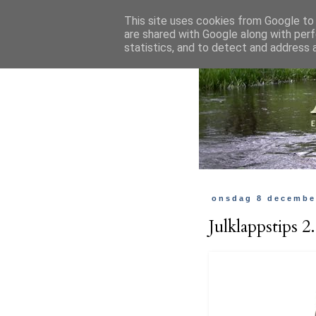
This site uses cookies from Google to d
are shared with Google along with perf
statistics, and to detect and address 
onsdag 8 decembe
Julklappstips 2.