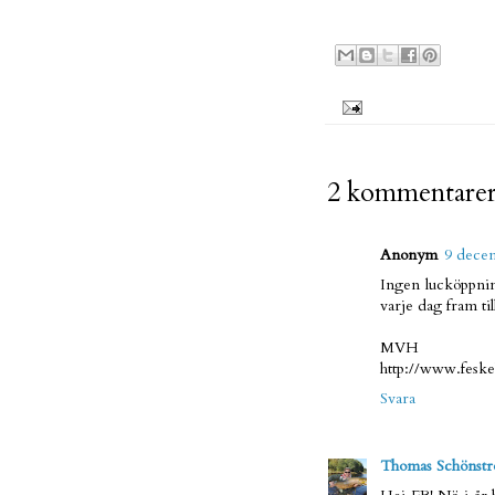
Uppla
2 kommentarer
Anonym
9 decem
Ingen lucköppnin
varje dag fram til
MVH
http://www.fesk
Svara
Thomas Schönstr