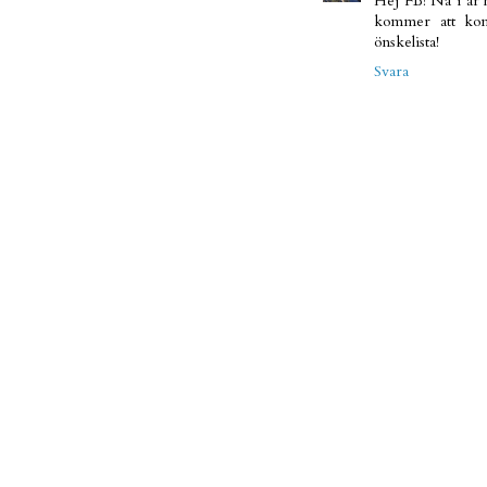
Hej FB! Nä i år 
kommer att komm
önskelista!
Svara