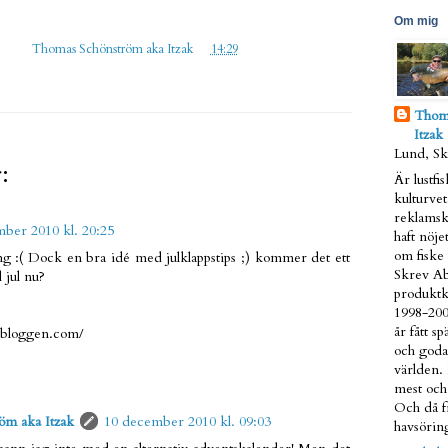
Om mig
gd av
Thomas Schönström aka Itzak
kl.
14:29
Thom
Itzak
Lund, S
:
Är lustfi
kulturve
reklamsk
ber 2010 kl. 20:25
haft nöjet
om fiske 
g :( Dock en bra idé med julklappstips ;) kommer det ett
Skrev Ab
l jul nu?
produktk
1998-200
år fått s
ebloggen.com/
och goda
världen.
mest och 
Och då fr
öm aka Itzak
10 december 2010 kl. 09:03
havsöring