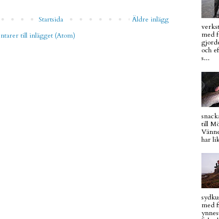
Startsida
Äldre inlägg
verkst
med fo
arer till inlägget (Atom)
gjord
och ef
s...
snacka
till 
Vänne
har li
sydku
med f
ynnest