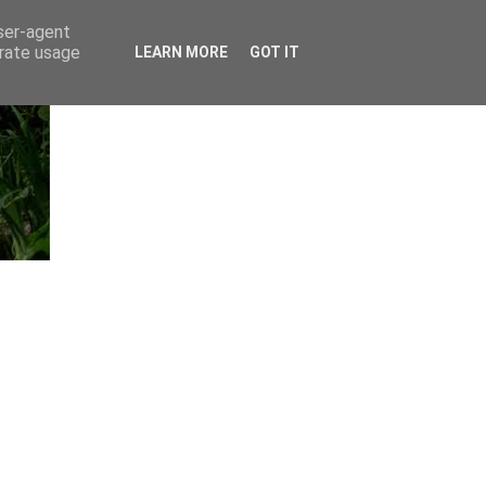
user-agent
erate usage
LEARN MORE
GOT IT