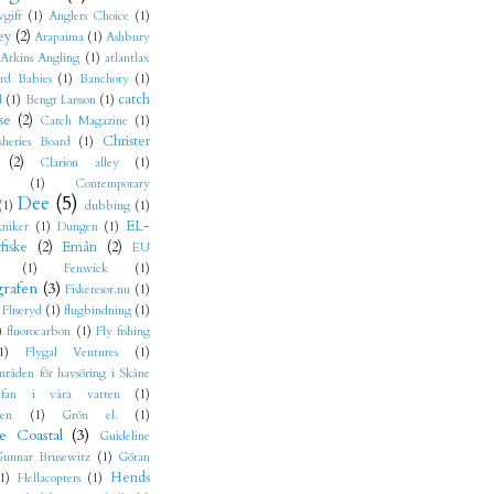
vgift
(1)
Anglers Choice
(1)
ey
(2)
Arapaima
(1)
Ashbury
Atkins Angling
(1)
atlantlax
rd Babies
(1)
Banchory
(1)
catch
l
(1)
Bengt Larsson
(1)
se
(2)
Catch Magazine
(1)
Christer
sheries Board
(1)
(2)
Clarion alley
(1)
(1)
Contemporary
Dee
(5)
(1)
dubbing
(1)
EL-
niker
(1)
Dungen
(1)
fiske
(2)
Emån
(2)
EU
(1)
Fenwick
(1)
grafen
(3)
Fiskeresor.nu
(1)
Fliseryd
(1)
flugbindning
(1)
)
fluorocarbon
(1)
Fly fishing
1)
Flygal Ventures
(1)
mråden för havsöring i Skåne
fan i våra vatten
(1)
jen
(1)
Grön el.
(1)
e Coastal
(3)
Guideline
unnar Brusewitz
(1)
Göran
Hends
1)
Hellacopters
(1)