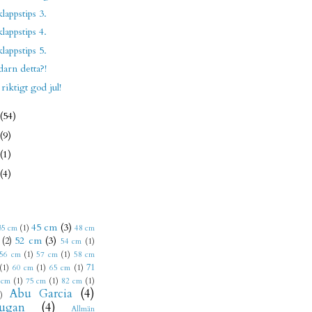
klappstips 3.
klappstips 4.
klappstips 5.
arn detta?!
riktigt god jul!
(54)
(9)
(1)
(4)
45 cm
(3)
35 cm
(1)
48 cm
52 cm
(3)
(2)
54 cm
(1)
56 cm
(1)
57 cm
(1)
58 cm
71
(1)
60 cm
(1)
65 cm
(1)
 cm
(1)
75 cm
(1)
82 cm
(1)
Abu Garcia
(4)
)
ugan
(4)
Allmän