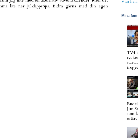
hann jag inte med en alternativ adventskalender! Men det
Visa hela
a lite fler julklappstips. Bidra gärna med din egen
Mina fem 
TV4 i
tycker
starta
troget
Rudel
Jim S
som k
orättvi