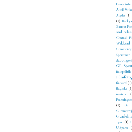
Fiskevårdsa
April Vok
Apples
(1)
(1)
Backya
Barrett Poo
and relea
Central Fi
Wiklund
Commonty
Sportsman
dubbingtek
GE Sport
fiskepolitik
Filmfoto
fiskvård
(1)
flugfiske
(1
masters
(
Fredningso
(1)
Ge 
Glimmerre
Guidelin
Egor
(1)
G
Ulfsparre
(