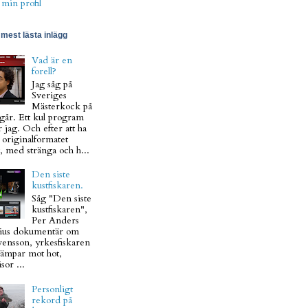
 min profil
mest lästa inlägg
Vad är en
forell?
Jag såg på
Sveriges
Mästerkock på
går. Ett kul program
 jag. Och efter att ha
t originalformatet
, med stränga och h...
Den siste
kustfiskaren.
Såg "Den siste
kustfiskaren",
Per Anders
ius dokumentär om
vensson, yrkesfiskaren
ämpar mot hot,
sor ...
Personligt
rekord på