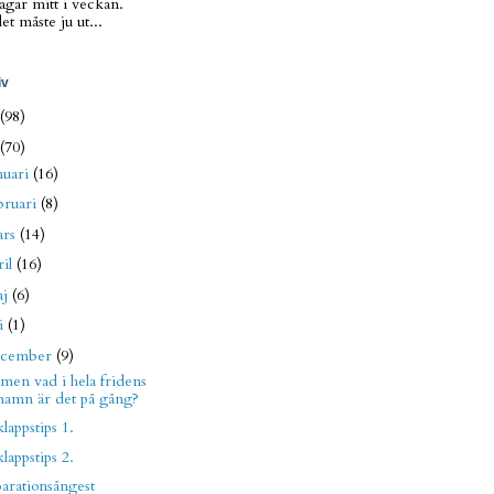
agar mitt i veckan.
t måste ju ut...
iv
(98)
(70)
nuari
(16)
bruari
(8)
ars
(14)
ril
(16)
aj
(6)
li
(1)
ecember
(9)
en vad i hela fridens
namn är det på gång?
klappstips 1.
klappstips 2.
arationsångest