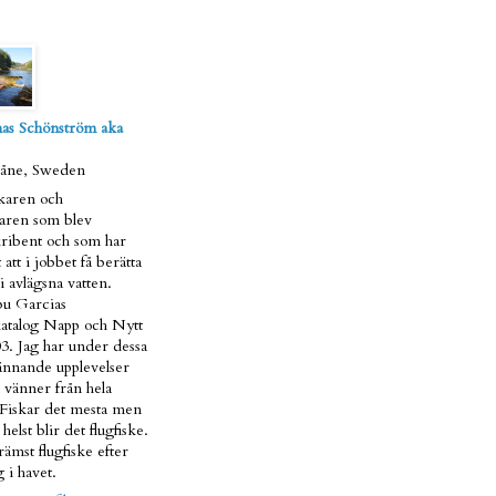
as Schönström aka
kåne, Sweden
skaren och
taren som blev
ribent och som har
 att i jobbet få berätta
i avlägsna vatten.
u Garcias
atalog Napp och Nytt
3. Jag har under dessa
pännande upplevelser
 vänner från hela
 Fiskar det mesta men
helst blir det flugfiske.
ämst flugfiske efter
 i havet.