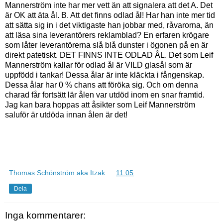
Mannerström inte har mer vett än att signalera att det A. Det
är OK att äta ål. B. Att det finns odlad ål! Har han inte mer tid
att sätta sig in i det viktigaste han jobbar med, råvarorna, än
att läsa sina leverantörers reklamblad? En erfaren krögare
som låter leverantörerna slå blå dunster i ögonen på en är
direkt patetiskt. DET FINNS INTE ODLAD ÅL. Det som Leif
Mannerström kallar för odlad ål är VILD glasål som är
uppfödd i tankar! Dessa ålar är inte kläckta i fångenskap.
Dessa ålar har 0 % chans att föröka sig. Och om denna
charad får fortsätt lär ålen var utdöd inom en snar framtid.
Jag kan bara hoppas att åsikter som Leif Mannerström
saluför är utdöda innan ålen är det!
Thomas Schönström aka Itzak
kl.
11:05
Dela
Inga kommentarer: