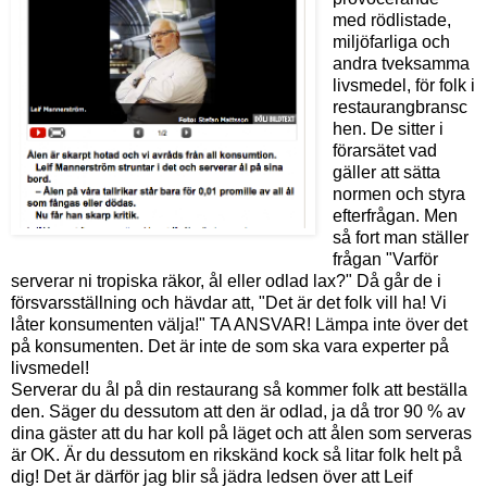
med rödlistade,
miljöfarliga och
andra tveksamma
livsmedel, för folk i
restaurangbransc
hen. De sitter i
förarsätet vad
gäller att sätta
normen och styra
efterfrågan. Men
så fort man ställer
frågan "Varför
serverar ni tropiska räkor, ål eller odlad lax?" Då går de i
försvarsställning och hävdar att, "Det är det folk vill ha! Vi
låter konsumenten välja!" TA ANSVAR! Lämpa inte över det
på konsumenten. Det är inte de som ska vara experter på
livsmedel!
Serverar du ål på din restaurang så kommer folk att beställa
den. Säger du dessutom att den är odlad, ja då tror 90 % av
dina gäster att du har koll på läget och att ålen som serveras
är OK. Är du dessutom en rikskänd kock så litar folk helt på
dig! Det är därför jag blir så jädra ledsen över att Leif