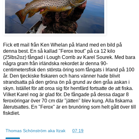
Fick ett mail från Ken Whelan på Irland med en bild på
denna best. En så kallad "Ferox trout" på ca 12 kilo
(25lbs2oz) fångad i Lough Corrib av Karel Sourek. Med bara
några gram från irländska rekordet är denna 90-
centimetersfisk den största öring som fångats i Irland på 100
år. Den tjeckiske fiskaren och hans vänner hade blivit
strandsatta på den gröna ön på grund av den gråa askan i
skyn. Istället för att oroa sig för hemfärd fortsatte de att fiska.
Vilket Karel nog är glad för. De fångade på dessa dagar 8
feroxöringar över 70 cm där "jätten" blev kung. Alla fiskarna
återutsattes. En "Ferox" är en brunöring som helt gått över till
fiskdiet.
Thomas Schönström aka Itzak
kl.
07:19