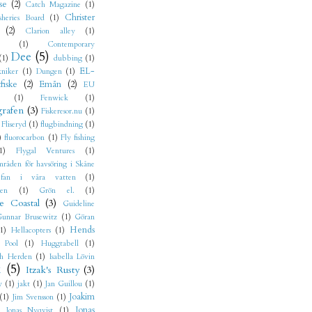
se
(2)
Catch Magazine
(1)
Christer
sheries Board
(1)
(2)
Clarion alley
(1)
(1)
Contemporary
Dee
(5)
(1)
dubbing
(1)
EL-
niker
(1)
Dungen
(1)
fiske
(2)
Emån
(2)
EU
(1)
Fenwick
(1)
grafen
(3)
Fiskeresor.nu
(1)
Fliseryd
(1)
flugbindning
(1)
)
fluorocarbon
(1)
Fly fishing
1)
Flygal Ventures
(1)
mråden för havsöring i Skåne
fan i våra vatten
(1)
jen
(1)
Grön el.
(1)
e Coastal
(3)
Guideline
unnar Brusewitz
(1)
Göran
Hends
1)
Hellacopters
(1)
 Pool
(1)
Huggtabell
(1)
h Herden
(1)
Isabella Lövin
k
(5)
Itzak's Rusty
(3)
y
(1)
jakt
(1)
Jan Guillou
(1)
Joakim
(1)
Jim Svensson
(1)
Jonas
Jonas Nyqvist
(1)