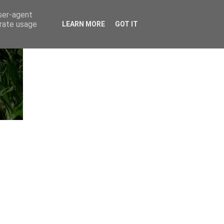
user-agent
erate usage
LEARN MORE
GOT IT