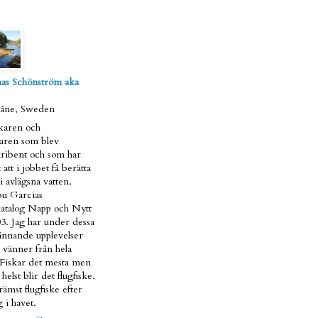
as Schönström aka
kåne, Sweden
skaren och
taren som blev
ribent och som har
 att i jobbet få berätta
i avlägsna vatten.
u Garcias
atalog Napp och Nytt
3. Jag har under dessa
pännande upplevelser
 vänner från hela
 Fiskar det mesta men
helst blir det flugfiske.
ämst flugfiske efter
 i havet.