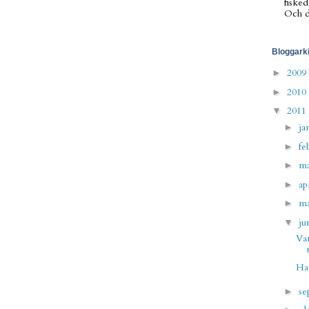
fisked
Och de
Bloggark
2009
►
2010
►
2011
▼
ja
►
fe
►
m
►
ap
►
m
►
ju
▼
Var
Ha
se
►