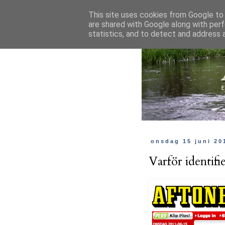
This site uses cookies from Google to d
are shared with Google along with perf
statistics, and to detect and address 
onsdag 15 juni 20
Varför identifi