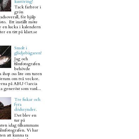
kustöring!
Tack farbror i
grön
adsoverall, för hjälp
to. Ett inställt möte
e en lucka i kalendern
ter en titt på klart.se
Smolt i
glädjebägaren!
Jag och
filmfotografen
behövde
 ihop oss lite om turen
Mörrum om två veckor.
rna på ABU Garcia
ka generöst som vanl...
Tre fiskar och
fyra
dödssynder.
Det blev en
tur på
sten idag tillsammans
ilmfotografen. Vi har
en att kunna ta