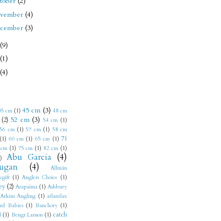
tober
(2)
ovember
(4)
ecember
(3)
(9)
(1)
(4)
45 cm
(3)
35 cm
(1)
48 cm
52 cm
(3)
(2)
54 cm
(1)
56 cm
(1)
57 cm
(1)
58 cm
71
(1)
60 cm
(1)
65 cm
(1)
 cm
(1)
75 cm
(1)
82 cm
(1)
Abu Garcia
(4)
)
ugan
(4)
Allmän
vgift
(1)
Anglers Choice
(1)
ey
(2)
Arapaima
(1)
Ashbury
Atkins Angling
(1)
atlantlax
rd Babies
(1)
Banchory
(1)
catch
l
(1)
Bengt Larsson
(1)