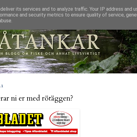
eliver its services and to analyze traffic. Your IP address and 
ormance and security metrics to ensure quality of service, gen
abuse.
11
erar ni er med rötäggen?