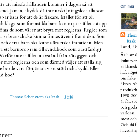
nte att missförhållanden kommer i dagen så att
Om mig
tad. Jamen, skydda då inte urskiljningslöst alla som
ar bara för att de är fiskare. Istället för att bli
h klaga som försmådda barn kan ni ju istället stå upp
öma de som väljer att bryta mot reglerna. Regler som
Thom
 att er bransch ska kunna finnas även i framtiden. Som
Itzak
 och deras barn ska kunna äta fisk i framtiden. Men
Lund, S
öra ett barnprogram till syndabock som orättfärdigt
Är lustfi
 Varför inte
istället ta avstånd från rötäggen och
kulturve
r mot reglerna och som därmed väljer att ställa sig
reklamsk
 borde vara förtjänta av ert stöd och skydd. Eller
haft nöjet
ad kod?
om fiske 
Skrev Ab
produktk
1998-200
gd av
Thomas Schönström aka Itzak
kl.
16:46
år fått s
och goda
världen.
mest och 
Och då fr
havsöring
rer: