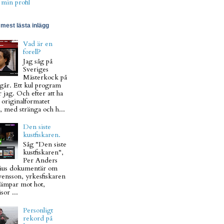
 min profil
mest lästa inlägg
Vad är en
forell?
Jag såg på
Sveriges
Mästerkock på
går. Ett kul program
 jag. Och efter att ha
t originalformatet
, med stränga och h...
Den siste
kustfiskaren.
Såg "Den siste
kustfiskaren",
Per Anders
ius dokumentär om
vensson, yrkesfiskaren
ämpar mot hot,
sor ...
Personligt
rekord på