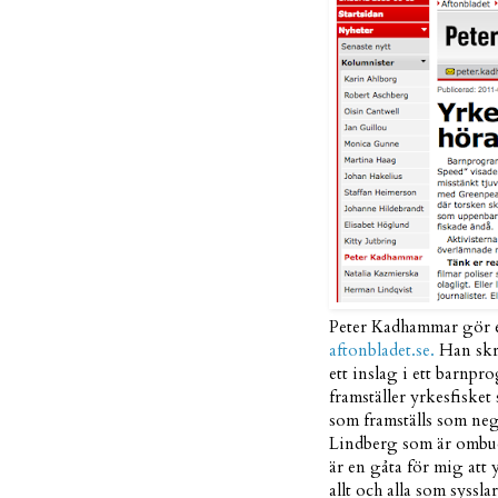
Peter Kadhammar gör e
aftonbladet.se.
Han skri
ett inslag i ett barnpr
framställer yrkesfisket
som framställs som neg
Lindberg som är ombud 
är en gåta för mig att 
allt och alla som syssl