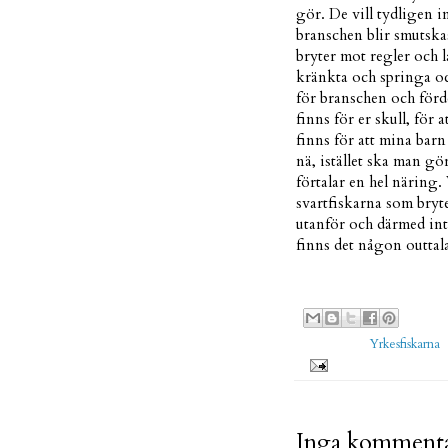
gör. De vill tydligen i
branschen blir smutskas
bryter mot regler och lag
kränkta och springa oc
för branschen och förd
finns för er skull, för
finns för att mina barn
nä, istället ska man g
förtalar en hel näring.
svartfiskarna som bryte
utanför och därmed inte
finns det någon outtal
Uppla
Etiketter:
Yrkesfiskarna
Inga kommenta