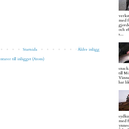
verkst
med fo
gjord
och ef
s...
Startsida
Äldre inlägg
arer till inlägget (Atom)
snacka
till 
Vänne
har li
sydku
med f
ynnest