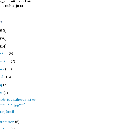
agar mitt i veckan.
t måste ju ut...
iv
(98)
(70)
(54)
nuari
(4)
bruari
(2)
ars
(13)
ril
(15)
aj
(3)
ni
(2)
för identifierar ni er
med rötäggen?
rasjömåla
ptember
(6)