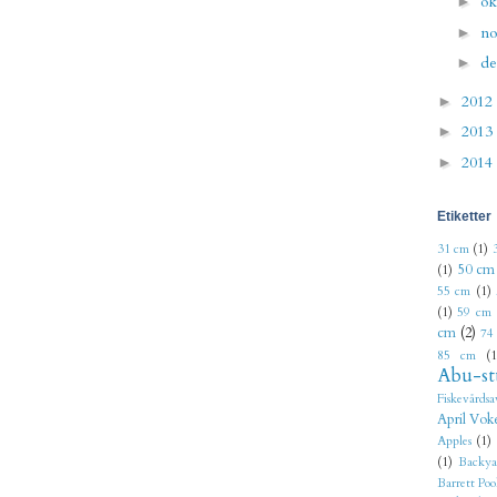
ok
►
n
►
d
►
2012
►
2013
►
2014
►
Etiketter
31 cm
(1)
50 cm
(1)
55 cm
(1)
(1)
59 cm
cm
(2)
74
85 cm
(1
Abu-st
Fiskevårdsa
April Vok
Apples
(1)
(1)
Backya
Barrett Poo