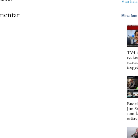
Visa hela
mentar
Mina fem 
TV4 i
tycker
starta
troget
Rudel
Jim S
som k
orättvi