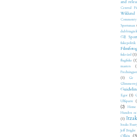
and relea
Central Fi
Wiklund
Commonty
Sportsman
dubbingtek
GE Sport
fiskepolitik
Filmfoto
fiskvård
(1)
flugfiske
(1
masters
(
Fredningso
(1)
Ge 
Glimmerre
Guidelin
Egor
(1)
G
Ulfsparre
(
(2)
Home
Hunden oc
Itza
(1)
Itzaks Rust
Jeff Bright
Ollén
(2)